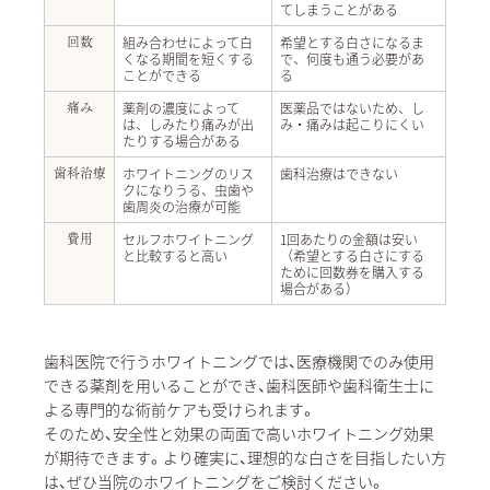
てしまうことがある
組み合わせによって白
希望とする白さになるま
回数
くなる期間を短くする
で、何度も通う必要があ
ことができる
る
薬剤の濃度によって
医薬品ではないため、し
痛み
は、しみたり痛みが出
み・痛みは起こりにくい
たりする場合がある
ホワイトニングのリス
歯科治療はできない
歯科治療
クになりうる、虫歯や
歯周炎の治療が可能
セルフホワイトニング
1回あたりの金額は安い
費用
と比較すると高い
（希望とする白さにする
ために回数券を購入する
場合がある）
歯科医院で行うホワイトニングでは、医療機関でのみ使用
できる薬剤を用いることができ、歯科医師や歯科衛生士に
よる専門的な術前ケアも受けられます。
そのため、安全性と効果の両面で高いホワイトニング効果
が期待できます。より確実に、理想的な白さを目指したい方
は、ぜひ当院のホワイトニングをご検討ください。