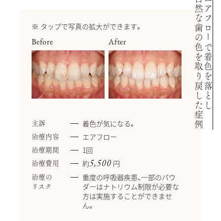
自然な歯の色を取り戻した症例
エアフローで着色を落とし
タップで写真の拡大ができます。
Before
After
着色が気になる。
主訴
エアフロー
治療内容
1回
治療期間
約
円
5,500
治療費用
重度の呼吸器疾患、一部のパウ
治療の
ダーはナトリウム制限が必要な
リスク
方は実施することができませ
ん。