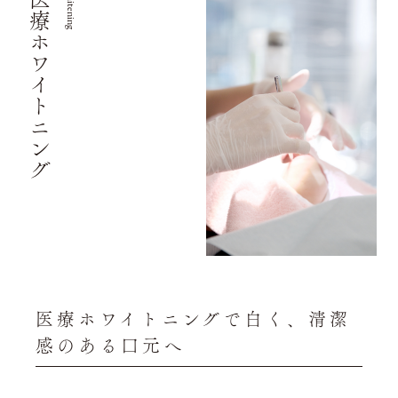
医療ホワイトニング
whitening
医療ホワイトニングで白く、清潔
感のある口元へ