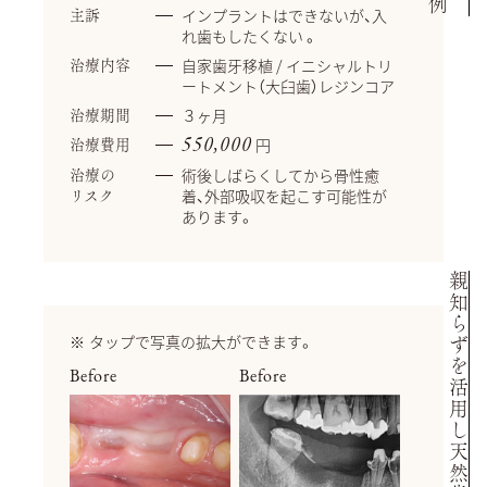
インプラントはできないが、入
主訴
れ歯もしたくない 。
自家歯牙移植 / イニシャルトリ
治療内容
ートメント（大臼歯）レジンコア
３ヶ月
治療期間
円
550,000
治療費用
術後しばらくしてから骨性癒
治療の
着、外部吸収を起こす可能性が
リスク
あります。
親知らずを活用し天然歯を保存した症例
タップで写真の拡大ができます。
Before
Before