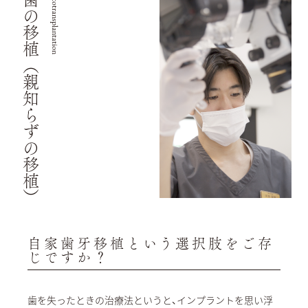
歯の移植（親知らずの移植）
autotransplantation
自家歯牙移植という選択肢をご存
じですか？
歯を失ったときの治療法というと、インプラントを思い浮