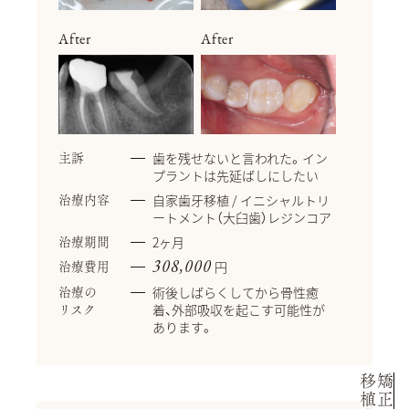
After
After
歯を残せないと言われた。イン
主訴
プラントは先延ばしにしたい
自家歯牙移植 / イニシャルトリ
治療内容
ートメント（大臼歯）レジンコア
2ヶ月
治療期間
円
308,000
治療費用
術後しばらくしてから骨性癒
治療の
着、外部吸収を起こす可能性が
リスク
あります。