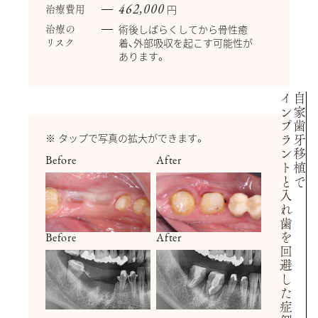
円
462,000
治療費用
術後しばらくしてから骨性癒
治療の
着、外部吸収を起こす可能性が
リスク
あります。
インプラントと入れ歯を回避した症例
自家歯牙移植で
タップで写真の拡大ができます。
Before
After
Before
After