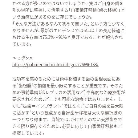
かべる方が多いのではないでしょうか。実はご自身の歯を
別の場所に移植して活用する「自家歯牙移植（歯の移植）」と
いう治療法があるのをご存じでしょうか。
「そんな方法があるなんて初めて聞いた」という方も少なく
ありませんが、最新のエビデンスでは6年以上の長期経過に
おける生存率は75.3%〜91%と良好であることが報告され
ています。
エビデンス
https://pubmed.ncbi.nlm.nih.gov/26696138/
成功率を高めるためには術中移植する歯の歯根表面にあ
る”歯根膜”の損傷を最小限にすることが重要です。そのた
めの事前準備（3Dレプリカの活用など）や高度な治療技術が
要求されるため、どこでも可能な治療ではありません。 し
かし”抜歯＝インプラント”ではなく、”ご自身の歯を最大限
に活かす”という観点から自家歯牙移植は大切な選択肢の
一つとなり得ます。 当院では、かけがえのない天然歯をで
きる限り保存するために、必要に応じて自家歯牙移植もご
提案しています。