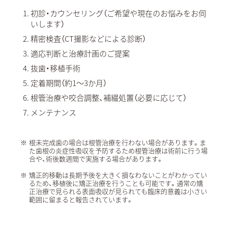
初診・カウンセリング（ご希望や現在のお悩みをお伺
いします）
精密検査（CT撮影などによる診断）
適応判断と治療計画のご提案
抜歯・移植手術
定着期間（約1〜3か月）
根管治療や咬合調整、補綴処置（必要に応じて）
メンテナンス
根未完成歯の場合は根管治療を行わない場合があります。ま
た歯根の炎症性吸収を予防するため根管治療は術前に行う場
合や、術後数週間で実施する場合があります。
矯正的移動は長期予後を大きく損なわないことがわかってい
るため、移植後に矯正治療を行うことも可能です。通常の矯
正治療で見られる表面吸収が見られても臨床的意義は小さい
範囲に留まると報告されています。