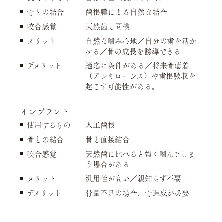
骨との結合
歯根膜による自然な結合
咬合感覚
天然歯と同様
メリット
自然な噛み心地／自分の歯を活か
せる／骨の成長を誘導できる
デメリット
適応に条件がある／将来骨癒着
（アンキローシス）や歯根吸収を
起こす可能性がある。
インプラント
使用するもの
人工歯根
骨との結合
骨と直接結合
咬合感覚
天然歯に比べると強く噛んでしま
う場合がある
メリット
汎用性が高い／親知らず不要
デメリット
骨量不足の場合、骨造成が必要