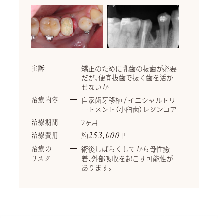
矯正のために乳歯の抜歯が必要
主訴
だが、便宜抜歯で抜く歯を活か
せないか
自家歯牙移植 / イニシャルトリ
治療内容
ートメント（小臼歯）レジンコア
2ヶ月
治療期間
約
円
253,000
治療費用
術後しばらくしてから骨性癒
治療の
着、外部吸収を起こす可能性が
リスク
あります。